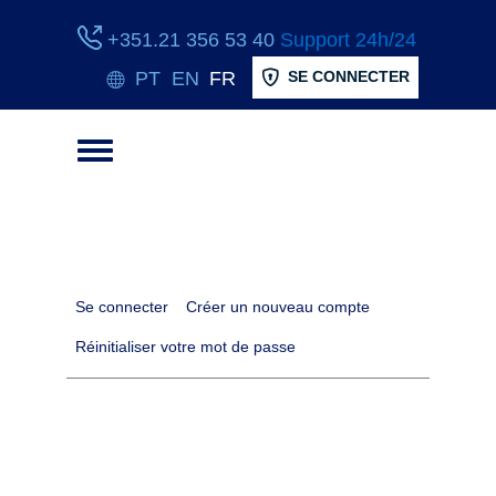
+351.21 356 53 40
Support 24h/24
PT
EN
FR
SE CONNECTER
Toggle menu
Onglets principaux
Se connecter
Créer un nouveau compte
Réinitialiser votre mot de passe