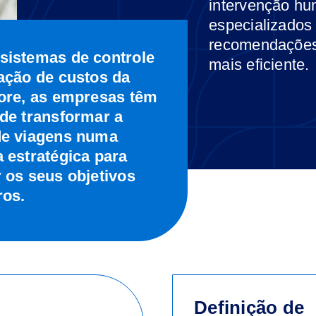
intervenção hu
especializados
recomendações 
sistemas de controle
mais eficiente.
ação de custos da
tore, as empresas têm
de transformar a
de viagens numa
 estratégica para
 os seus objetivos
ros.
Definição de