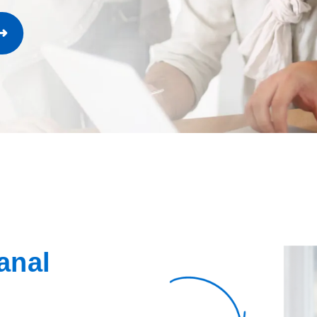
➜
anal