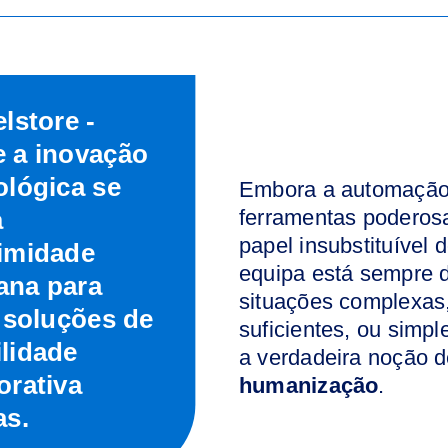
lstore -
 a inovação
ológica se
Embora a automação 
à
ferramentas poderos
papel insubstituível
imidade
equipa está sempre d
na para
situações complexas
r soluções de
suficientes, ou simp
lidade
a verdadeira noção d
orativa
humanização
.
as.