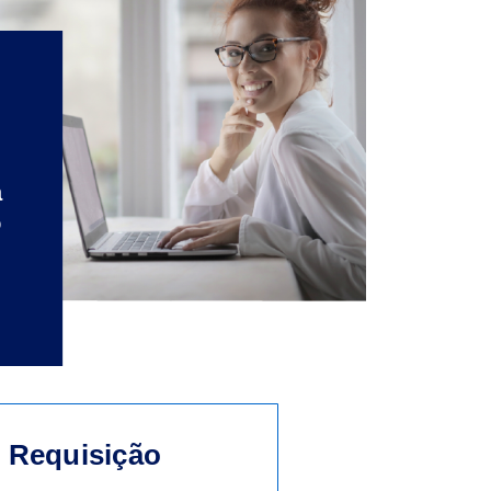
a
o
e Requisição