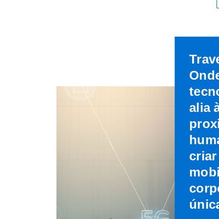
Trave
Onde
tecn
alia 
prox
huma
cria
mobi
corp
únic