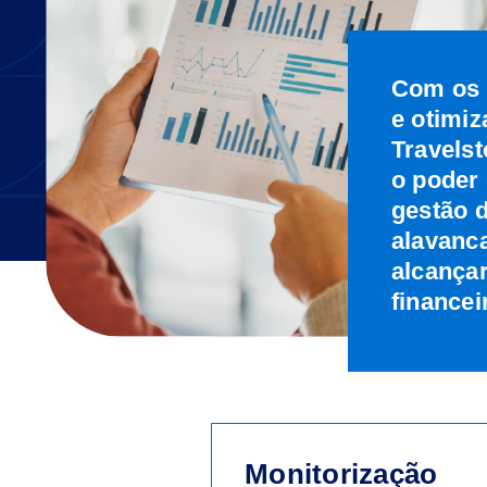
Com os 
e otimiz
Travels
o poder 
gestão 
alavanca
alcançar
financei
Monitorização